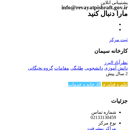
پشتیبانی آنلاین
info@revayatpishraft.gov.ir
مارا دنبال کنید
ثبت مرکز
کارخانه سیمان
نظرآباد البرز
دانش آموزی
دانشجویی
طلبگی
مقامات
گروه نخبگانی
2 سال پیش
علم و فناوری
کارخانه و خدمات
جزئیات
شماره تماس
02133130459
نوع مرکز
مراکز پیشرفت