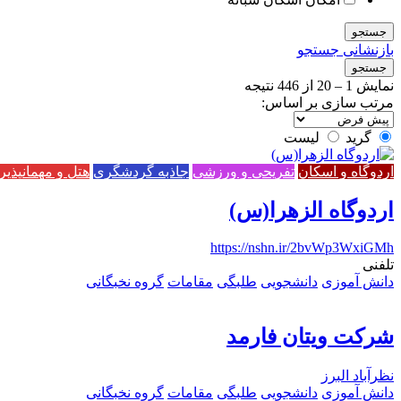
جستجو
بازنشانی جستجو
جستجو
نمایش
1
–
20
از 446 نتیجه
مرتب سازی بر اساس:
گرید
لیست
اردوگاه و اسکان
تفریحی و ورزشی
جاذبه گردشگری
هتل و مهمانپذیر
اردوگاه الزهرا(س)
https://nshn.ir/2bvWp3WxiGMh
تلفنی ‌
دانش آموزی
دانشجویی
طلبگی
مقامات
گروه نخبگانی
شرکت ویتان فارمد
نظرآباد البرز
دانش آموزی
دانشجویی
طلبگی
مقامات
گروه نخبگانی