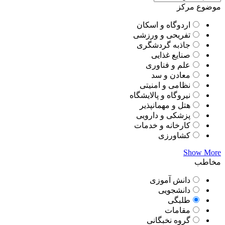
موضوع مرکز
اردوگاه و اسکان
تفریحی و ورزشی
جاذبه گردشگری
صنایع غذایی
علم و فناوری
معادن و سد
نظامی و امنیتی
نیروگاه و پالایشگاه
هتل و مهمانپذیر
پزشکی و دارویی
کارخانه و خدمات
کشاورزی
Show More
مخاطب
دانش آموزی
دانشجویی
طلبگی
مقامات
گروه نخبگانی