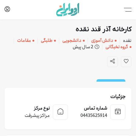
کارخانه آذر قند نقده
نقده
دانش آموزی
دانشجویی
طلبگی
مقامات
گروه نخبگانی
2 سال پیش
کارخانه و خدمات
جزئیات
شماره تماس
نوع مرکز
04435625914
مراکز پیشرفت