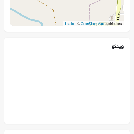
Leaflet
| ©
OpenStreetMap
contributors
ویدئو