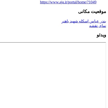
https://www.aja.ir/portal/home/?1049
موقعیت مکانی
بندر عباس اسکله شهید باهنر
نمای نقشه
ویدئو