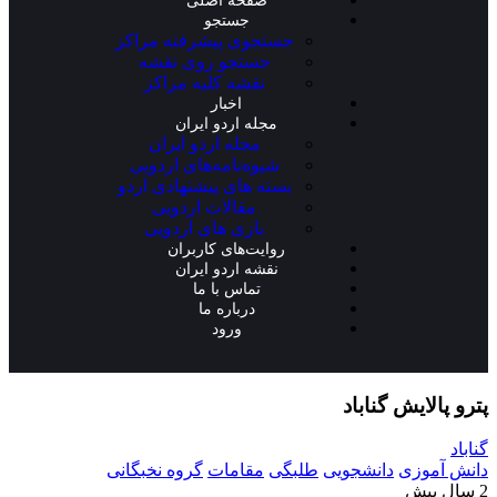
صفحه اصلی
جستجو
جستجوی پیشرفته مراکز
جستجو روی نقشه
نقشه کلیه مراکز
اخبار
مجله اردو ایران
مجله اردو ایران
شیوه‌نامه‌های اردویی
بسته های پیشنهادی اردو
مقالات اردویی
بازی های اردویی
روایت‌های کاربران
نقشه اردو ایران
تماس با ما
درباره ما
ورود
پترو پالایش گناباد
گناباد
دانش آموزی
دانشجویی
طلبگی
مقامات
گروه نخبگانی
2 سال پیش