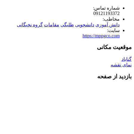
شماره تماس:
09121193372
مخاطب:
دانش آموزی
دانشجویی
طلبگی
مقامات
گروه نخبگانی
سایت:
https://mppgco.com
موقعیت مکانی
گناباد
نمای نقشه
بازدید از صفحه