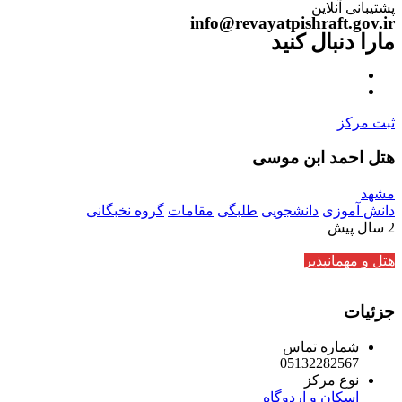
پشتیبانی آنلاین
info@revayatpishraft.gov.ir
مارا دنبال کنید
ثبت مرکز
هتل احمد ابن موسی
مشهد
دانش آموزی
دانشجویی
طلبگی
مقامات
گروه نخبگانی
2 سال پیش
هتل و مهمانپذیر
جزئیات
شماره تماس
05132282567
نوع مرکز
اسکان و اردوگاه