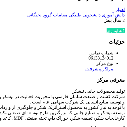
اهواز
دانش آموزی
دانشجویی
طلبگی
مقامات
گروه نخبگانی
2 سال پیش
کشاورزی
جزئیات
شماره تماس
06133134012
نوع مرکز
مراکز پیشرفت
معرفی مرکز
تولید محصولات جانبی نیشکر
شرکت کشت و صنعت سلمان فارسی با محوریت فعالیت در نیشکر به منظو
و توسعه منابع انسانی یک شرکت سهامی عام است .
کارخانجات شکر، تصفیه شکر، خوراک دام، تخته صنعتی MDF، کاغذ و کارخانجات بیوتکنولوژی مورد نیاز کشور از قبیل خمیرمایه و الکل با ظرفیت مناسب اقدام کند. کشت و صنعت های احداث شده عبارتند از: