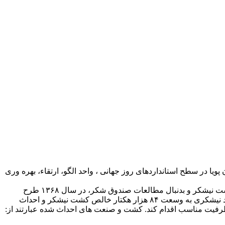
 در سطح استانداردهای روز جهانی ، واحد الگو، ارتقاء، بهره وری
با توجه به نیاز کشور به محصول استراتژیک شکر و جلوگیری از واردات بی رویه آن و نیز استعداد کم نظیر زمینهای استان خوزستان برای کشت نیشکر و بدنبال مطالعات صندوق شکر، در سال ۱۳۶۸ طرح
توسعه نیشکر و صنایع جانبی که بزرگترین طرح توسعه‌ای صنعتی -کشاورزی ایران می باشد در برنامه پنج ساله اول گنجانده شد و هفت واحد نیشکری به وسعت ۸۴ هزار هکتار خالص کشت نیشکر و احداث