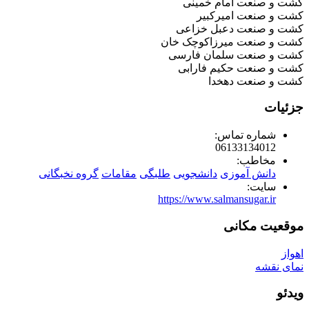
کشت و صنعت امام خمینی
کشت و صنعت امیرکبیر
کشت و صنعت دعبل خزاعی
کشت و صنعت میرزاکوچک خان
کشت و صنعت سلمان فارسی
کشت و صنعت حکیم فارابی
کشت و صنعت دهخدا
جزئیات
شماره تماس:
06133134012
مخاطب:
دانش آموزی
دانشجویی
طلبگی
مقامات
گروه نخبگانی
سایت:
https://www.salmansugar.ir
موقعیت مکانی
اهواز
نمای نقشه
ویدئو