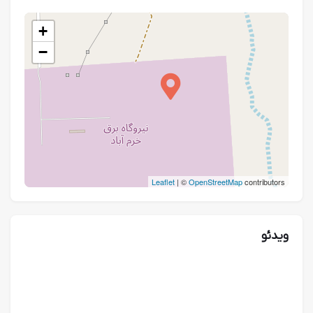
+
−
Leaflet
| ©
OpenStreetMap
contributors
ویدئو