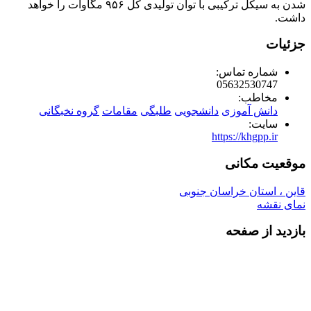
شدن به سیکل ترکیبی با توان تولیدی کل ۹۵۶ مگاوات را خواهد
داشت.
جزئیات
شماره تماس:
05632530747
مخاطب:
دانش آموزی
دانشجویی
طلبگی
مقامات
گروه نخبگانی
سایت:
https://khgpp.ir
موقعیت مکانی
قاین ، استان خراسان جنوبی
نمای نقشه
بازدید از صفحه