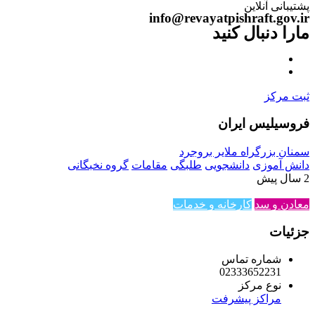
پشتیبانی آنلاین
info@revayatpishraft.gov.ir
مارا دنبال کنید
ثبت مرکز
فروسیلیس ایران
سمنان بزرگراه ملایر بروجرد
دانش آموزی
دانشجویی
طلبگی
مقامات
گروه نخبگانی
2 سال پیش
معادن و سد
کارخانه و خدمات
جزئیات
شماره تماس
02333652231
نوع مرکز
مراکز پیشرفت