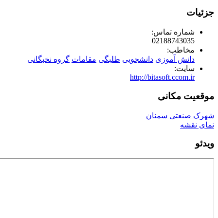
جزئیات
شماره تماس:
02188743035
مخاطب:
دانش آموزی
دانشجویی
طلبگی
مقامات
گروه نخبگانی
سایت:
http://bitasoft.ccom.ir
موقعیت مکانی
شهرک صنعتی سمنان
نمای نقشه
ویدئو