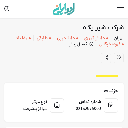
شرکت شیر پگاه
تهران
دانش آموزی
دانشجویی
طلبگی
مقامات
گروه نخبگانی
2 سال پیش
صنایع غذایی
جزئیات
شماره تماس
نوع مرکز
02162975000
مراکز پیشرفت