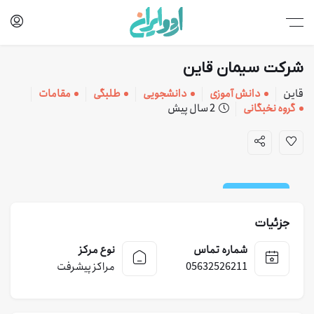
شرکت سیمان قاین
قاین
دانش آموزی
دانشجویی
طلبگی
مقامات
گروه نخبگانی
2 سال پیش
کارخانه و خدمات
جزئیات
شماره تماس
نوع مرکز
05632526211
مراکز پیشرفت