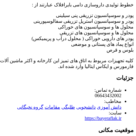
خطوط تولیدی داروسازی دامی بایرافلاک عبارتند از :
پودر و سوسپانسیون تزریقی پنی سیلینی
پودر و سوسپانسیون استریل تزریقی سفالوسپورینی
محلول ها و سوسپانسیون های خوراکی
محلول ها و سوسپانسیون های تزریقی
پودر های دارویی خوراکی ( محلول درآب و پریمیکس)
انواع پماد های پستانی و موضعی
بلوس و قرص
کلیه تجهیزات مربوط به اتاق های تمیز این کارخانه و اکثر ماشین آلات 
فارمورس و ایکاس ایتالیا وارد شده اند.
جزئیات
شماره تماس:
06643432002
مخاطب:
دانش آموزی
دانشجویی
طلبگی
مقامات
گروه نخبگانی
سایت:
https://bayeraflak.ir
موقعیت مکانی