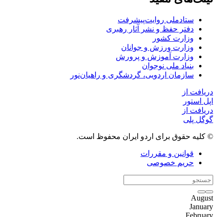
ستاد‌ملی روایت‌پیشرفت
دفتر حفظ و نشر آثار رهبری
وزارت کشور
وزارت ورزش و جوانان
وزارت آموزش و پرورش
بنیاد ملی نوجوان
سازمان اردویی، گردشگری و راهیان‌نور
دریافت از
اپل استور
دریافت از
گوگل پلی
© کلیه حقوق برای اردو ایران محفوظ است.
قوانین و مقررات
حریم خصوصی
August
January
February