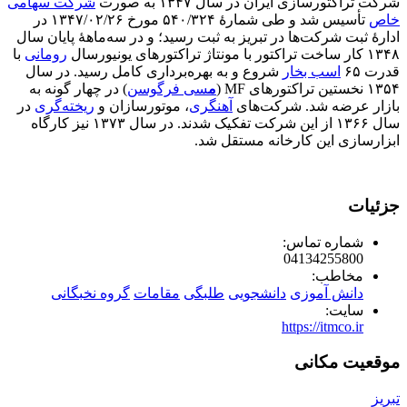
شرکت تراکتورسازی ایران در سال ۱۳۴۷ به صورت
شرکت سهامی
خاص
تأسیس شد و طی شمارهٔ ۵۴۰/۳۲۴ مورخ ۱۳۴۷/۰۲/۲۶ در
ادارهٔ ثبت شرکت‌ها در تبریز به ثبت رسید؛ و در سه‌ماههٔ پایان سال
۱۳۴۸ کار ساخت تراکتور با مونتاژ تراکتورهای یونیورسال
رومانی
با
قدرت ۶۵
اسب بخار
شروع و به بهره‌برداری کامل رسید. در سال
۱۳۵۴ نخستین تراکتورهای MF (
م
سی فرگوسن
) در چهار گونه به
بازار عرضه شد. شرکت‌های
آهنگری
، موتورسازان و
ریخته‌گری
در
سال ۱۳۶۶ از این شرکت تفکیک شدند. در سال ۱۳۷۳ نیز کارگاه
ابزارسازی این کارخانه مستقل شد.
جزئیات
شماره تماس:
04134255800
مخاطب:
دانش آموزی
دانشجویی
طلبگی
مقامات
گروه نخبگانی
سایت:
https://itmco.ir
موقعیت مکانی
تبریز