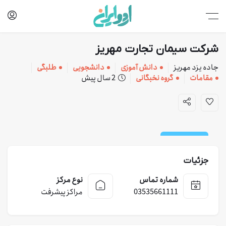
شركت سيمان تجارت مهريز
جاده یزد مهریز
دانش آموزی
دانشجویی
طلبگی
مقامات
گروه نخبگانی
2 سال پیش
کارخانه و خدمات
جزئیات
شماره تماس
نوع مرکز
03535661111
مراکز پیشرفت