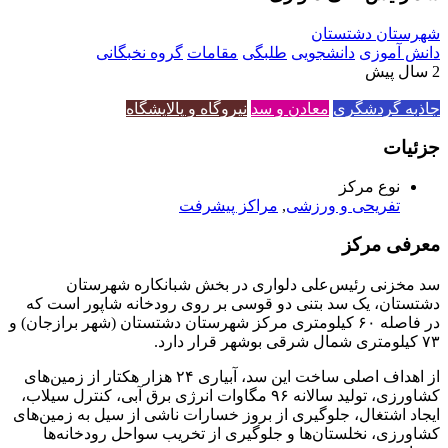
شهرستان دشتستان
دانش آموزی
دانشجویی
طلبگی
مقامات
گروه نخبگانی
2 سال پیش
جاذبه گردشگری
معادن و سد
نیروگاه و پالایشگاه
جزئیات
نوع مرکز
تفریحی و ورزشی
,
مراکز پیشرفت
معرفی مرکز
سد مخزنی رئیس‌علی دلواری در بخش شبانکاره شهرستان
دشتستان، یک سد بتنی دو قوسی بر روی رودخانه شاپور است که
در فاصله ۶۰ کیلومتری مرکز شهرستان دشتستان (شهر برازجان) و
۷۳ کیلومتری شمال شرقی بوشهر قرار دارد.
از اهداف اصلی ساخت این سد، آبیاری ۲۴ هزار هکتار از زمین‌های
کشاورزی، تولید سالانه ۹۶ مگاوات انرژی برق آبی، کنترل سیلاب،
ایجاد اشتغال، جلوگیری از بروز خسارات ناشی از سیل به زمین‌های
کشاورزی، نخلستان‌ها و جلوگیری از تخریب سواحل رودخانه‌ها