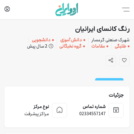
رنگ كانسای ایرانیان
شهرک صنعتی گرمسار
دانش آموزی
دانشجویی
طلبگی
مقامات
گروه نخبگانی
2 سال پیش
کارخانه و خدمات
جزئیات
شماره تماس
نوع مرکز
02334557147
مراکز پیشرفت