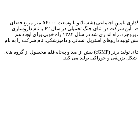
شرکت داروسازی زاگرس فارمد پارس (سهامی عام) با برخورداری نزدیک به چهل سال تولید داروهای دامی، با تامین مالی شرکت سرمایه گذاری تامین اجتماعی (شستا) و با وسعت ۵۶۰۰۰ متر مربع فضای
کارخانه و فعالیت بیش از ۲۵۰ نفر. پرسنل کارآمد ، مطمئناً یکی از بزرگترین تولید کنندگان دارو در نسل پرافتخار جمهوری اسلامی ایران است . این شرکت در اثنای جنگ تحمیلی در سال ۶۲ با نام داروسازی
داملران با مشارکت نیروهای خبره و فداکار در حوزه تخصصی داروی دامپزشکی، داروسازی، شیمی، میکروبیولوژی و مهندسی در شهرستان بروجرد. راه اندازی شد در سال ۱۳۸۲ راه خوبی برای ایجاد هم
تحت نام شرکت داروسازی داملران رازک ادغام و فعالیت نمود. در سال ۱۳۹۱، پس از ورود به بخش تولید داروهای استریل انسانی و دامپزشکی، نام شرکت را به نام
این شرکت زیرمجموعه شرکت سرمایه گذاری دارویی تامین و استفاده از همکاری فنی با گروه های معتبر دارویی دنیا و با توجه به ضرورت های تولید برتر (cGMP) بیش از صد و پنجاه قلم محصول از گروه های
ر شکل تزریقی و خوراکی تولید می کند.