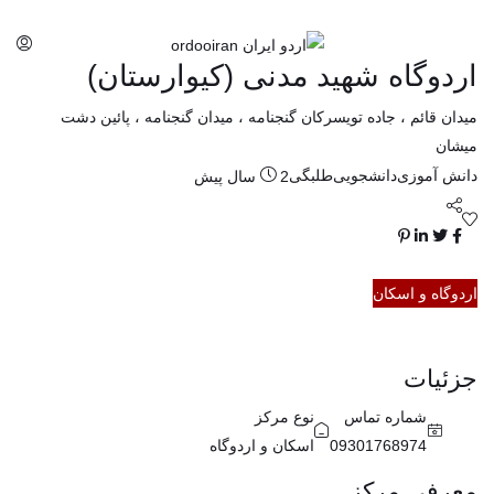
اردوگاه شهید مدنی (کیوارستان)
میدان قائم ، جاده تویسرکان گنجنامه ، میدان گنجنامه ، پائین دشت
میشان
دانش آموزی
دانشجویی
طلبگی
2 سال پیش
اردوگاه و اسکان
جزئیات
شماره تماس
نوع مرکز
09301768974
اسکان و اردوگاه
معرفی مرکز