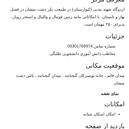
اردوگاه شهید مدنی (کیوارستان) در طبیعت بکر دشت میشان در فصل
بهار و تابستان، با امکاناتی مانند زمین فوتبال و والیبال و استخر روباز،
پذیرای ۲۵۰ مهمان است.
جزئیات
شماره تماس:
09301768974
مخاطب:
دانش آموزی
دانشجویی
طلبگی
موقعیت مکانی
میدان قائم ، جاده تویسرکان گنجنامه ، میدان گنجنامه ، پائین دشت
میشان
نمای نقشه
امکانات
امکان اسکان شبانه
بازدید از صفحه