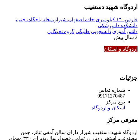
اردوگاه شهید دستغیب
فارس، ۱۴ کیلومتری جاده اصفهان-شیراز،محله باجگاه، جنب
دانشکده دامپزشکی
دانش آموزی
دانشجویی
طلبگی
گروه نخبگانی
2 سال پیش
اردوگاه و اسکان
جزئیات
شماره تماس
09171270487
نوع مرکز
اسکان و اردوگاه
معرفی مرکز
اردوگاه شهید دستغیب شیراز دارای سالن آمفی تئاتر، چمن
مصنوعی، استخر روباز در تمامی فصول سال پذیرای ۳۳۰ مهمان