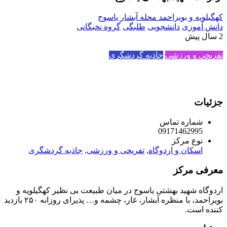
کهگیلویه و بویراحمد محله آبشار یاسوج
دانش آموزی
دانشجویی
طلبگی
گروه نخبگانی
2 سال پیش
تفریحی و ورزشی
جاذبه گردشگری
جزئیات
شماره تماس
09171462995
نوع مرکز
اسکان و اردوگاه
,
تفریحی و ورزشی
,
جاذبه گردشگری
معرفی مرکز
اردوگاه شهید بهشتی یاسوج در میان طبیعت بی نظیر کهگیلویه و
بویراحمد، با منظره آبشار، غار، چشمه و… پذیرای روزانه ۲۵۰ بازدید
کننده است.