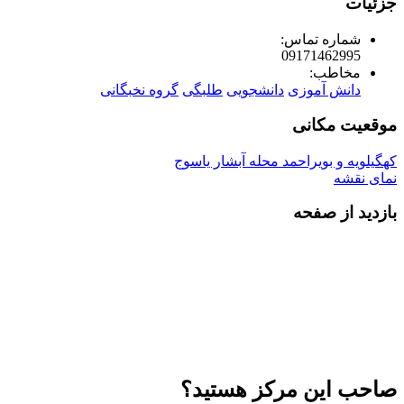
جزئیات
شماره تماس:
09171462995
مخاطب:
دانش آموزی
دانشجویی
طلبگی
گروه نخبگانی
موقعیت مکانی
کهگیلویه و بویراحمد محله آبشار یاسوج
نمای نقشه
بازدید از صفحه
صاحب این مرکز هستید؟