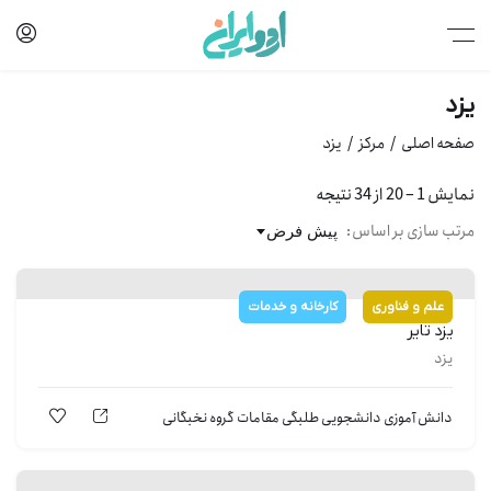
یزد
صفحه اصلی
مرکز
یزد
نمایش
1
–
20
از 34 نتیجه
مرتب سازی بر اساس:
پیش فرض
علم و فناوری
کارخانه و خدمات
یزد تایر
یزد
دانش آموزی
دانشجویی
طلبگی
مقامات
گروه نخبگانی