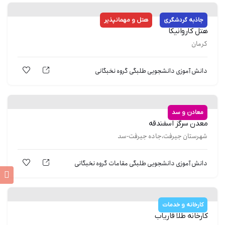
جاذبه گردشگری
هتل و مهمانپذیر
هتل کاروانیکا
کرمان
دانش آموزی
دانشجویی
طلبگی
گروه نخبگانی
معادن و سد
معدن سرگز اسفندقه
شهرستان جیرفت،جاده جیرفت-سد
دانش آموزی
دانشجویی
طلبگی
مقامات
گروه نخبگانی
کارخانه و خدمات
کارخانه طلا فاریاب