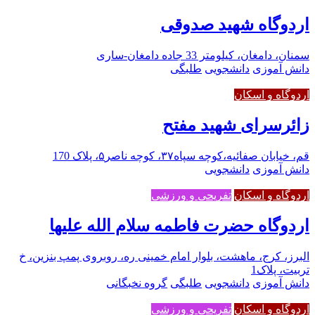
اردوگاه شهید صدوقی
سمنان، دامغان، کیلومتر 33 جاده دامغان-ساری
دانش آموزی
دانشجویی
طلبگی
اردوگاه و اسکان
زائرسرای شهید مفتح
قم، خیابان صفائیه،کوچه سپاه۳۷، کوچه ناصر۵، پلاک 170
دانش آموزی
دانشجویی
اردوگاه و اسکان
تفریحی و ورزشی
اردوگاه حضرت فاطمه سلام الله علیها
البرز، کرج، ماهشت، بلوار امام خمینی ره، روبروی پمپ بنزین، خ
تربیت، پلاک1
دانش آموزی
دانشجویی
طلبگی
گروه نخبگانی
اردوگاه و اسکان
تفریحی و ورزشی