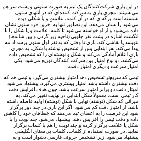
در اين بازي شرکت‌کنندگان يک تيم به صورت ستوني و پشت سر هم
مي‌نشينند. مجري بازي به شرکت کننده‌اي که در انتهاي ستون
نشسته است برگه‌اي که در آن کلمه، علامت و يا شکلي ديده
مي‌شود را نشان مي‌دهد. اين تصاوير تنها به آخرين فرد ستون نشان
داده مي‌شود و از او خواسته مي‌شود تا کلمه، علامت و يا شکل را با
انگشت اشاره در پشت نفر جلويي (ناحيه زير گردن و بين شانه‌ها)
بنويسد يا نقاشي کند. بازي تا وقتي که به نفر اول ستون برسد ادامه
پيدا مي‌کند. نفر ابتدايي پس از تشخيص نوشته يا شکل، به مجري
بازي اعلام آمادگي مي‌کند و شکل و نوشته‌اي را که تشخيص داده
مي‌کشد. دو نوع امتياز بين شرکت کنندگان توزيع مي‌شود: يکي
امتياز سرعت و ديگري امتياز دقت.
تيمي که سريع‌تر تشخيص دهد امتياز بيشتري مي‌گيرد و تيمي هم که
دقت بيشتري داشته باشد امتياز بيشتري مي‌گيرد. پيشنهاد مي‌شود
اميتاز دقت دو برابر امتياز سرعت باشد. چون هدف افزايش دقت
کار تيمي است. معمولاً شکل ابتدايي در نهايت تغيير مي‌کند. به
ميزاني که شکل (نوشته) نهايي با شکل (نوشته) اوليه فاصله داشته
باشد، از امتياز دقت کم مي‌شود. اگر اين بازي در چند دور برگزار
شود اين فرصت را به اعضاي تيم مي‌دهد که خطاهاي خود را کاهش
داده و دقت تيمي را افزايش دهند. پيشنهاد مي‌شود چند نوبت را با
شکل يا علامت برگزار کرده و چند نوبت را هم با کلمات برگزار
نماييد. در صورت استفاده از کلمات، کلمات بي‌معناي انگليسي
پيشنهاد مي‌شود. زيرا تشخيص حروف فارسي دشوار است و به