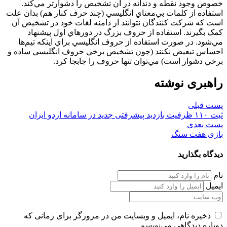
خصوص وجود نقطه و دندانه در آن تشخيص را دشوارتر مي‌کند.
استفاده از کلمات بي‌معناي انگليسي (چند حرف کنار هم) بدان علت
است که شرکت کنندگان نتوانند از دامنه لغات خود در تشخيص آن
کمک بگيرند. استفاده از حروف بزرگ در دورهاي اول پيشنهاد
مي‌شود. در صورت استفاده از حروف انگليسي براي اينکه تيم‌ها
احساس تبعيض نکنند (چون تشخيص برخي حروف انگليسي ساده و
برخي دشوار است) مي‌توان تنها حروف را جابجا کرد.
راهبری نوشته
پست قبلی
ثبت ۱۱۰ ظرفیت بازدید پیشرفتی جدید در سامانه اردو ایران
پست بعدی
بازی هفت سنگ
دیدگاه بگذارید
نام
ایمیل
ذخیره نام، ایمیل و وبسایت من در مرورگر برای زمانی که
دوباره دیدگاهی می‌نویسم.