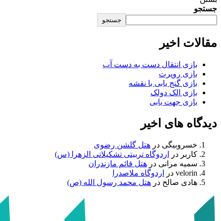
جستجو
جستجو
مقالات اخیر
بازی انتقال دست به دست آب
بازی روپرت
بازی گنج یابی با نقشه
بازی الک دولک
بازی جهت یابی
دیدگاه های اخیر
خسروبیگی
در
هتل گلشن رضوی
کاربر
در
اردوگاه تربیتی تشکیلاتی الزهرا (س)
سمیه مرانی
در
هتل قائم مازندران
velorin
در
اردوگاه ملاصدرا
هادی صالح
در
هتل محمد رسول الله (ص)