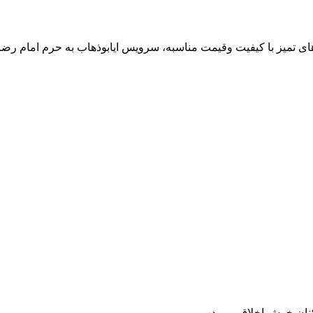
ا های تمیز با کیفیت وقیمت مناسبه، سرویس ایابوذهاب به حرم امام رضا
کنان خوش اخلاق و مودب