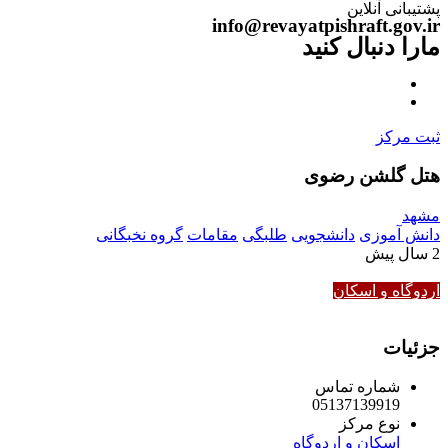
پشتیبانی آنلاین
info@revayatpishraft.gov.ir
مارا دنبال کنید
ثبت مرکز
هتل گلشن رضوی
مشهد
دانش آموزی
دانشجویی
طلبگی
مقامات
گروه نخبگانی
2 سال پیش
اردوگاه و اسکان
جزئیات
شماره تماس
05137139919
نوع مرکز
اسکان و اردوگاه