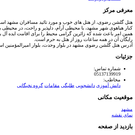
معرفی مرکز
کنار هیاهوی شهر مشهد، با محیطی آرام، دلپذیر و راحت، در محیطی
همین امر باعث شده که زائرین گرامی محیط را برای اقامت ایده آل ب
رایگان آن در همه ساعات روز از هتل به حرم است.
آدرس هتل گلشن رضوی مشهد در بلوار وحدت، بلوار امیرالمؤمنین اس
جزئیات
شماره تماس:
05137139919
مخاطب:
دانش آموزی
دانشجویی
طلبگی
مقامات
گروه نخبگانی
موقعیت مکانی
مشهد
نمای نقشه
بازدید از صفحه