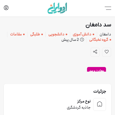
سد دامغان
دامغان
دانش آموزی
دانشجویی
طلبگی
مقامات
گروه نخبگانی
2 سال پیش
معادن و سد
جزئیات
نوع مرکز
جاذبه گردشگری