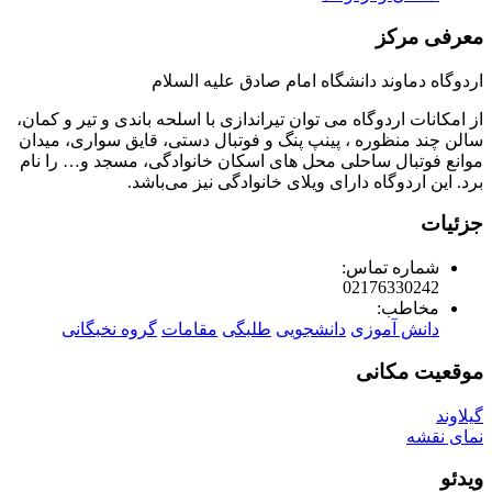
معرفی مرکز
اردوگاه دماوند دانشگاه امام صادق علیه السلام
از امکانات اردوگاه می توان تیراندازی با اسلحه باندی و تیر و کمان،
سالن چند منظوره ، پینپ پنگ و فوتبال دستی، قایق سواری، میدان
موانع فوتبال ساحلی محل های اسکان خانوادگی، مسجد و… را نام
برد. این اردوگاه دارای ویلای خانوادگی نیز می‌باشد.
جزئیات
شماره تماس:
02176330242
مخاطب:
دانش آموزی
دانشجویی
طلبگی
مقامات
گروه نخبگانی
موقعیت مکانی
گیلاوند
نمای نقشه
ویدئو