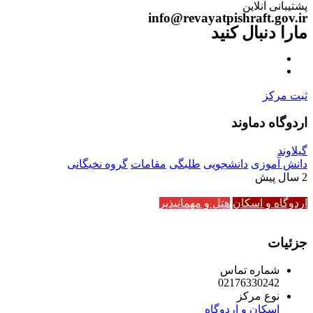
پشتیبانی آنلاین
info@revayatpishraft.gov.ir
مارا دنبال کنید
ثبت مرکز
اردوگاه دماوند
گیلاوند
دانش آموزی
دانشجویی
طلبگی
مقامات
گروه نخبگانی
2 سال پیش
اردوگاه و اسکان
هتل و مهمانپذیر
جزئیات
شماره تماس
02176330242
نوع مرکز
اسکان و اردوگاه