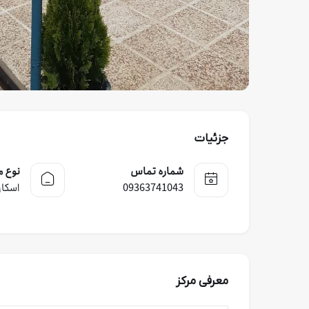
جزئیات
شماره تماس
نوع م
09363741043
اسکان
معرفی مرکز