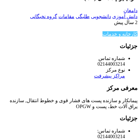
دامغان
دانش آموزی
دانشجویی
طلبگی
مقامات
گروه نخبگانی
2 سال پیش
کارخانه و خدمات
جزئیات
شماره تماس
02144003214
نوع مرکز
مراکز پیشرفت
معرفی مرکز
پیمانکار و سازنده پست های فشار قوی و خطوط انتقال, سازنده
یراق آلات خط، پست و OPGW
جزئیات
شماره تماس:
02144003214